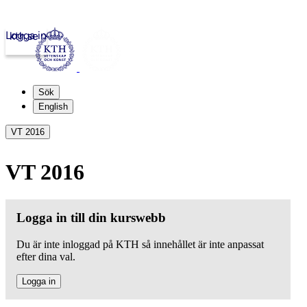
Logga in
kth.se
Sök
English
VT 2016
VT 2016
Logga in till din kurswebb
Du är inte inloggad på KTH så innehållet är inte anpassat
efter dina val.
Logga in