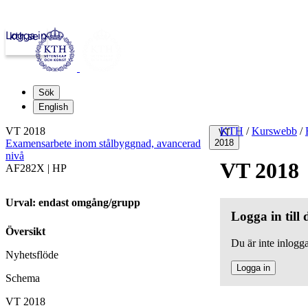
Logga in
kth.se
Sök
English
VT 2018
KTH
/
Kurswebb
/
VT
Examensarbete inom stålbyggnad, avancerad
2018
nivå
VT 2018
AF282X | HP
Urval: endast omgång/grupp
Logga in till
Översikt
Du är inte inlogga
Nyhetsflöde
Logga in
Schema
VT 2018