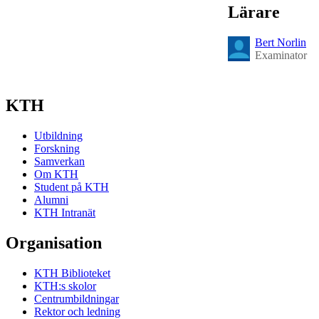
Lärare
Bert Norlin
Examinator
KTH
Utbildning
Forskning
Samverkan
Om KTH
Student på KTH
Alumni
KTH Intranät
Organisation
KTH Biblioteket
KTH:s skolor
Centrumbildningar
Rektor och ledning