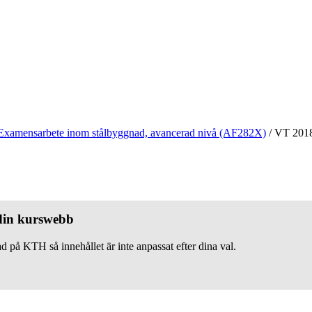
Examensarbete inom stålbyggnad, avancerad nivå (AF282X)
/
VT 201
 din kurswebb
d på KTH så innehållet är inte anpassat efter dina val.