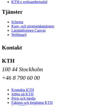
KTH:s verksamhetsstöd
Tjänster
Schema
Kurs- och programkatalogen
Lärplattformen Canvas
Webbmejl
Kontakt
KTH
100 44 Stockholm
+46 8 790 60 00
Kontakta KTH
Jobba på KTH
Press och media
Faktura och betalning KTH