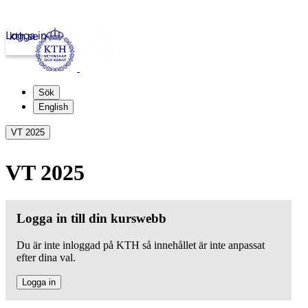
Logga in
kth.se
Sök
English
VT 2025
VT 2025
Logga in till din kurswebb
Du är inte inloggad på KTH så innehållet är inte anpassat
efter dina val.
Logga in