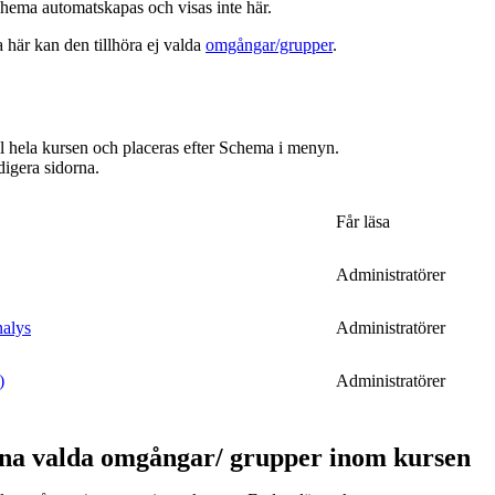
hema automatskapas och visas inte här.
a här kan den tillhöra ej valda
omgångar/grupper
.
ill hela kursen och placeras efter Schema i menyn.
digera sidorna.
Får läsa
Administratörer
nalys
Administratörer
)
Administratörer
ina valda omgångar/ grupper inom kursen