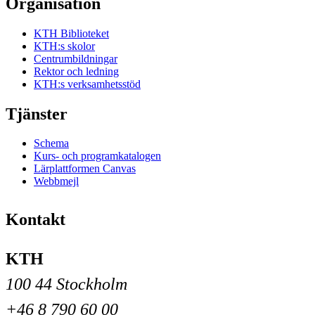
Organisation
KTH Biblioteket
KTH:s skolor
Centrumbildningar
Rektor och ledning
KTH:s verksamhetsstöd
Tjänster
Schema
Kurs- och programkatalogen
Lärplattformen Canvas
Webbmejl
Kontakt
KTH
100 44 Stockholm
+46 8 790 60 00