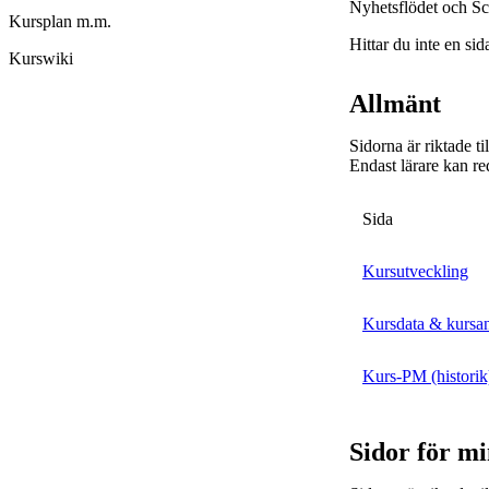
Nyhetsflödet och Sc
Kursplan m.m.
Hittar du inte en sid
Kurswiki
Allmänt
Sidorna är riktade t
Endast lärare kan re
Sida
Kursutveckling
Kursdata & kursa
Kurs-PM (historik
Sidor för m