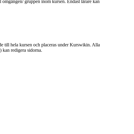
till omgången/ gruppen inom kursen. Endast lärare kan
de till hela kursen och placeras under Kurswikin. Alla
e) kan redigera sidorna.