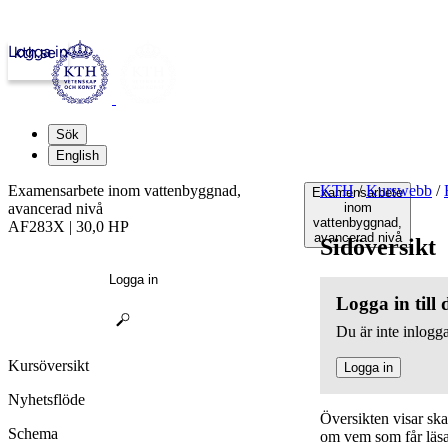
Logga in
kth.se
Sök
English
Examensarbete inom vattenbyggnad,
KTH
/
Kurswebb
/
Examensarbete
avancerad nivå
inom
vattenbyggnad,
AF283X | 30,0 HP
avancerad nivå
Sidöversikt
Logga in
Logga in till
Du är inte inlogga
Kursöversikt
Logga in
Nyhetsflöde
Översikten visar sk
Schema
om vem som får läsa,