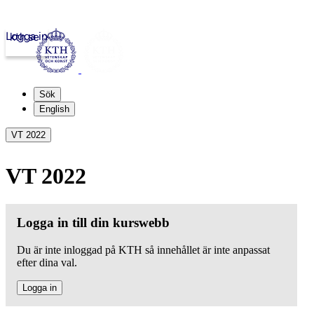
Logga in
kth.se
Sök
English
VT 2022
VT 2022
Logga in till din kurswebb
Du är inte inloggad på KTH så innehållet är inte anpassat
efter dina val.
Logga in