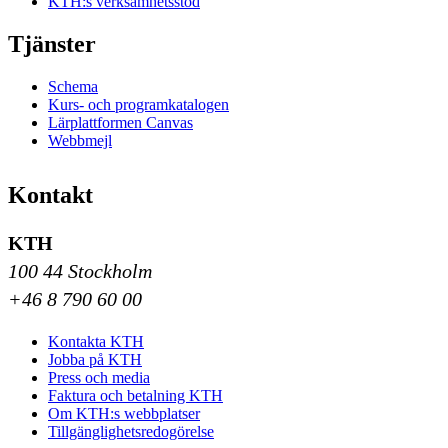
KTH:s verksamhetsstöd
Tjänster
Schema
Kurs- och programkatalogen
Lärplattformen Canvas
Webbmejl
Kontakt
KTH
100 44 Stockholm
+46 8 790 60 00
Kontakta KTH
Jobba på KTH
Press och media
Faktura och betalning KTH
Om KTH:s webbplatser
Tillgänglighetsredogörelse