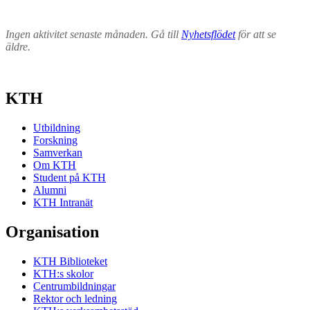
Ingen aktivitet senaste månaden. Gå till
Nyhetsflödet
för att se
äldre.
KTH
Utbildning
Forskning
Samverkan
Om KTH
Student på KTH
Alumni
KTH Intranät
Organisation
KTH Biblioteket
KTH:s skolor
Centrumbildningar
Rektor och ledning