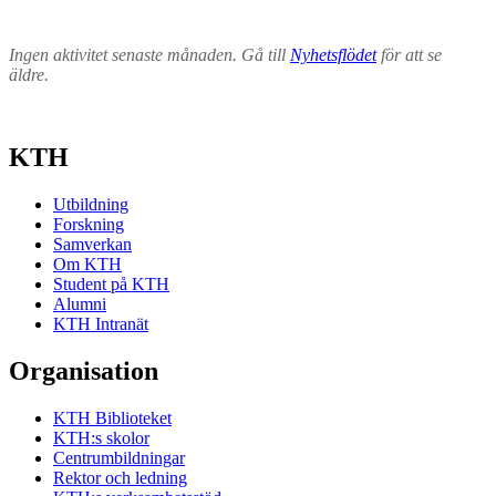
Ingen aktivitet senaste månaden. Gå till
Nyhetsflödet
för att se
äldre.
KTH
Utbildning
Forskning
Samverkan
Om KTH
Student på KTH
Alumni
KTH Intranät
Organisation
KTH Biblioteket
KTH:s skolor
Centrumbildningar
Rektor och ledning