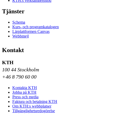
KTH:s verksamhetsstöd
Tjänster
Schema
Kurs- och programkatalogen
Lärplattformen Canvas
Webbmejl
Kontakt
KTH
100 44 Stockholm
+46 8 790 60 00
Kontakta KTH
Jobba på KTH
Press och media
Faktura och betalning KTH
Om KTH:s webbplatser
Tillgänglighetsredogörelse