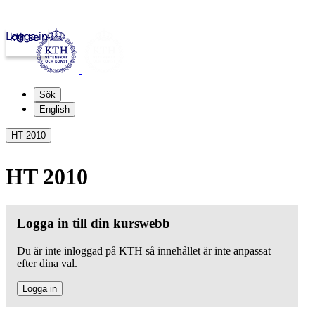
Logga in
kth.se
Sök
English
HT 2010
HT 2010
Logga in till din kurswebb
Du är inte inloggad på KTH så innehållet är inte anpassat
efter dina val.
Logga in