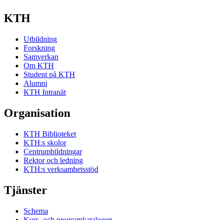
KTH
Utbildning
Forskning
Samverkan
Om KTH
Student på KTH
Alumni
KTH Intranät
Organisation
KTH Biblioteket
KTH:s skolor
Centrumbildningar
Rektor och ledning
KTH:s verksamhetsstöd
Tjänster
Schema
Kurs- och programkatalogen