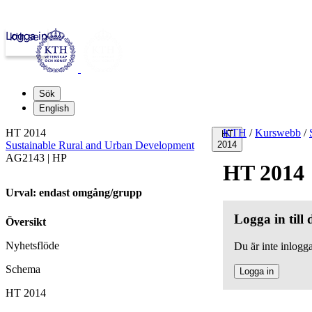
Logga in
kth.se
Sök
English
HT 2014
KTH
/
Kurswebb
/
HT
Sustainable Rural and Urban Development
2014
AG2143 | HP
HT 2014
Urval: endast omgång/grupp
Logga in till
Översikt
Nyhetsflöde
Du är inte inlogga
Schema
Logga in
HT 2014