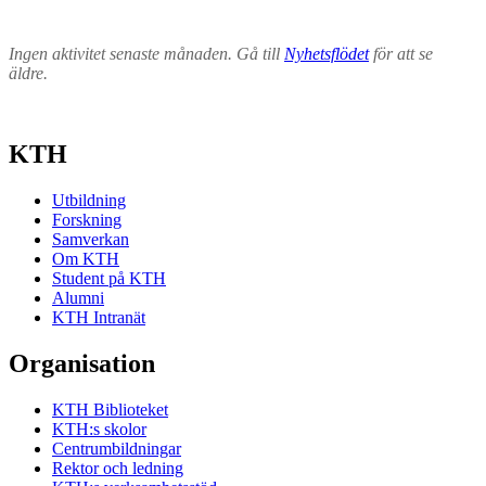
Ingen aktivitet senaste månaden. Gå till
Nyhetsflödet
för att se
äldre.
KTH
Utbildning
Forskning
Samverkan
Om KTH
Student på KTH
Alumni
KTH Intranät
Organisation
KTH Biblioteket
KTH:s skolor
Centrumbildningar
Rektor och ledning