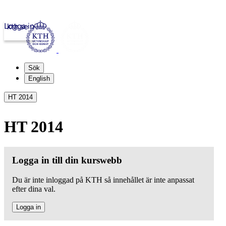
Logga in
kth.se
Sök
English
HT 2014
HT 2014
Logga in till din kurswebb
Du är inte inloggad på KTH så innehållet är inte anpassat
efter dina val.
Logga in