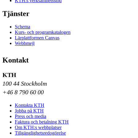
KTH:s verksamhetsstöd
Tjänster
Schema
Kurs- och programkatalogen
Lärplattformen Canvas
Webbmejl
Kontakt
KTH
100 44 Stockholm
+46 8 790 60 00
Kontakta KTH
Jobba på KTH
Press och media
Faktura och betalning KTH
Om KTH:s webbplatser
Tillgänglighetsredogörelse