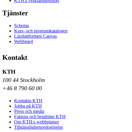
KTH:s verksamhetsstöd
Tjänster
Schema
Kurs- och programkatalogen
Lärplattformen Canvas
Webbmejl
Kontakt
KTH
100 44 Stockholm
+46 8 790 60 00
Kontakta KTH
Jobba på KTH
Press och media
Faktura och betalning KTH
Om KTH:s webbplatser
Tillgänglighetsredogörelse