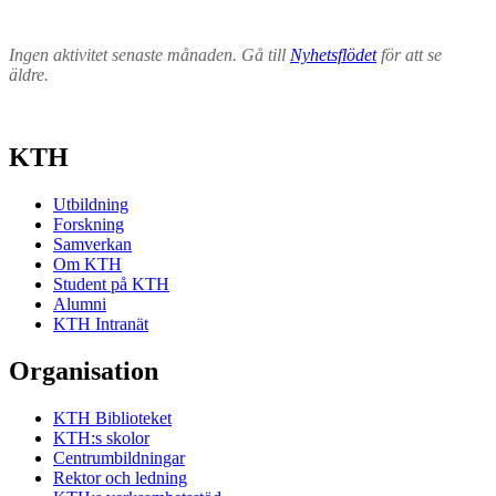
Ingen aktivitet senaste månaden. Gå till
Nyhetsflödet
för att se
äldre.
KTH
Utbildning
Forskning
Samverkan
Om KTH
Student på KTH
Alumni
KTH Intranät
Organisation
KTH Biblioteket
KTH:s skolor
Centrumbildningar
Rektor och ledning