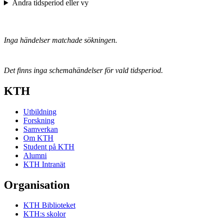
Ändra tidsperiod eller vy
Inga händelser matchade sökningen.
Det finns inga schemahändelser för vald tidsperiod.
KTH
Utbildning
Forskning
Samverkan
Om KTH
Student på KTH
Alumni
KTH Intranät
Organisation
KTH Biblioteket
KTH:s skolor