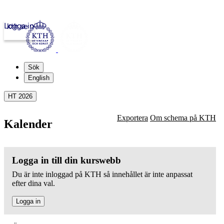
Logga in
kth.se
Sök
English
HT 2026
Exportera
Om schema på KTH
Kalender
Logga in till din kurswebb
Du är inte inloggad på KTH så innehållet är inte anpassat
efter dina val.
Logga in