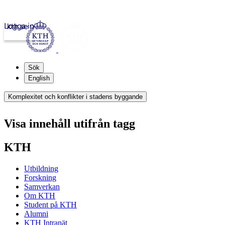
Logga in
kth.se
Sök
English
Komplexitet och konflikter i stadens byggande
Visa innehåll utifrån tagg
KTH
Utbildning
Forskning
Samverkan
Om KTH
Student på KTH
Alumni
KTH Intranät