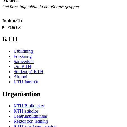
Aktuella
Det finns inga aktuella omgångar/ grupper
Inaktuella
Visa (5)
KTH
Utbildning
Forskning
Samverkan
Om KTH
Student på KTH
Alumni
KTH Intranät
Organisation
KTH Biblioteket
KTH:s skolor
Centrumbildningar
Rektor och ledning
KTH:s verksamhetsstöd