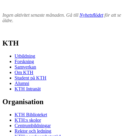
Ingen aktivitet senaste månaden. Gå till
Nyhetsflödet
för att se
äldre.
KTH
Utbildning
Forskning
Samverkan
Om KTH
Student på KTH
Alumni
KTH Intranät
Organisation
KTH Biblioteket
KTH:s skolor
Centrumbildningar
Rektor och ledning