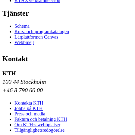
KTH:s verksamhetsstöd
Tjänster
Schema
Kurs- och programkatalogen
Lärplattformen Canvas
Webbmejl
Kontakt
KTH
100 44 Stockholm
+46 8 790 60 00
Kontakta KTH
Jobba på KTH
Press och media
Faktura och betalning KTH
Om KTH:s webbplatser
Tillgänglighetsredogörelse