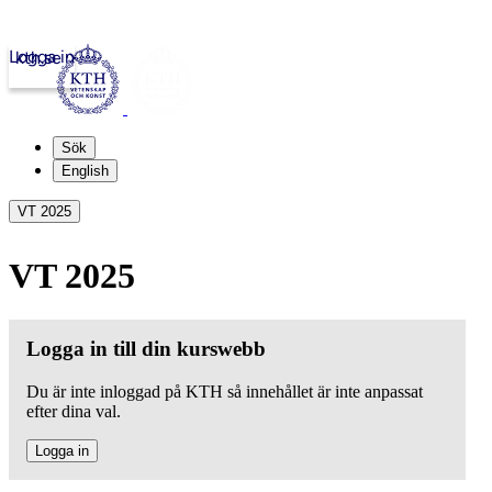
Logga in
kth.se
Sök
English
VT 2025
VT 2025
Logga in till din kurswebb
Du är inte inloggad på KTH så innehållet är inte anpassat
efter dina val.
Logga in