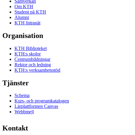
Samverkan
Om KTH
Student på KTH
Alumni
KTH Intranät
Organisation
KTH Biblioteket
KTH:s skolor
Centrumbildningar
Rektor och ledning
KTH:s verksamhetsstöd
Tjänster
Schema
Kurs- och programkatalogen
Lärplattformen Canvas
Webbmejl
Kontakt