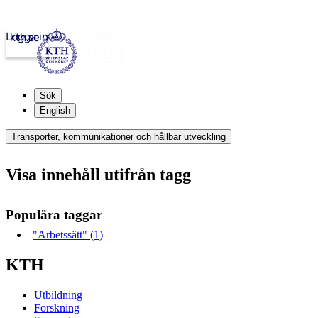
Logga in
kth.se
Sök
English
Transporter, kommunikationer och hållbar utveckling
Visa innehåll utifrån tagg
Populära taggar
"Arbetssätt" (1)
KTH
Utbildning
Forskning