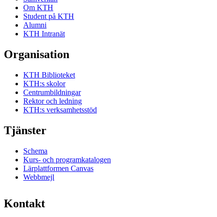
Om KTH
Student på KTH
Alumni
KTH Intranät
Organisation
KTH Biblioteket
KTH:s skolor
Centrumbildningar
Rektor och ledning
KTH:s verksamhetsstöd
Tjänster
Schema
Kurs- och programkatalogen
Lärplattformen Canvas
Webbmejl
Kontakt