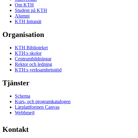
Om KTH
Student på KTH
Alumni
KTH Intranät
Organisation
KTH Biblioteket
KTH:s skolor
Centrumbildningar
Rektor och ledning
KTH:s verksamhetsstöd
Tjänster
Schema
Kurs- och programkatalogen
Lärplattformen Canvas
Webbmejl
Kontakt