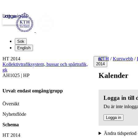
Logga in
kth.se
Sök
English
HT 2014
KTH
/
Kurswebb
/
HT
Kollektivtrafiksystem, bussar och spårtrafik,
2014
gk
Kalender
AH1025 | HP
Urval: endast omgång/grupp
Logga in till
Översikt
Du är inte inlogga
Nyhetsflöde
Logga in
Schema
Ändra tidsperiod 
HT 2014