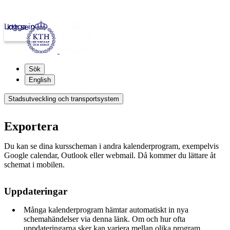
Logga in
kth.se
Sök
English
Stadsutveckling och transportsystem
Exportera
Du kan se dina kursscheman i andra kalenderprogram, exempelvis
Google calendar, Outlook eller webmail. Då kommer du lättare åt
schemat i mobilen.
Uppdateringar
Många kalenderprogram hämtar automatiskt in nya
schemahändelser via denna länk. Om och hur ofta
uppdateringarna sker kan variera mellan olika program.