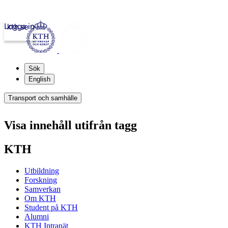
Logga in
kth.se
Sök
English
Transport och samhälle
Visa innehåll utifrån tagg
KTH
Utbildning
Forskning
Samverkan
Om KTH
Student på KTH
Alumni
KTH Intranät