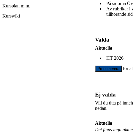
På sidorna Öv
Kursplan m.m.
Av rubriker i
tillhörande sid
Kurswiki
Valda
Aktuella
HT 2026
för a
Prenumerera
Ej valda
Vill du titta på inn
nedan.
Aktuella
Det finns inga aktu