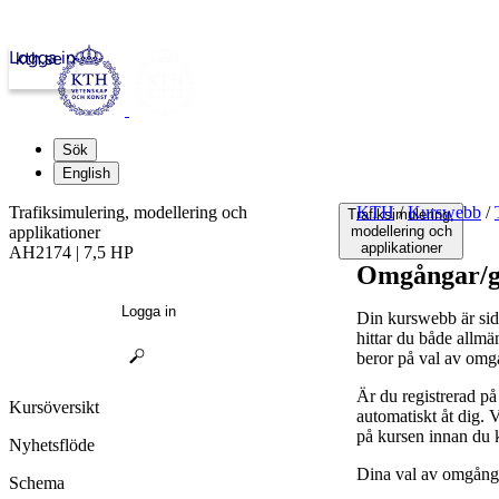
Logga in
kth.se
Sök
English
Trafiksimulering, modellering och
KTH
/
Kurswebb
/
Trafiksimulering,
applikationer
modellering och
applikationer
AH2174 | 7,5 HP
Omgångar/g
Logga in
Din kurswebb är sid
hittar du både allmä
beror på val av omg
Är du registrerad p
Kursöversikt
automatiskt åt dig.
på kursen innan du 
Nyhetsflöde
Dina val av omgånga
Schema