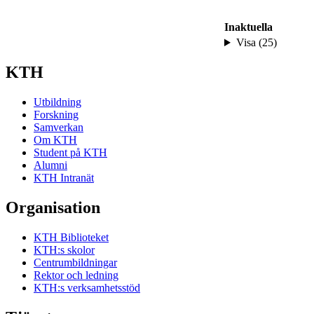
Inaktuella
Visa (25)
KTH
Utbildning
Forskning
Samverkan
Om KTH
Student på KTH
Alumni
KTH Intranät
Organisation
KTH Biblioteket
KTH:s skolor
Centrumbildningar
Rektor och ledning
KTH:s verksamhetsstöd