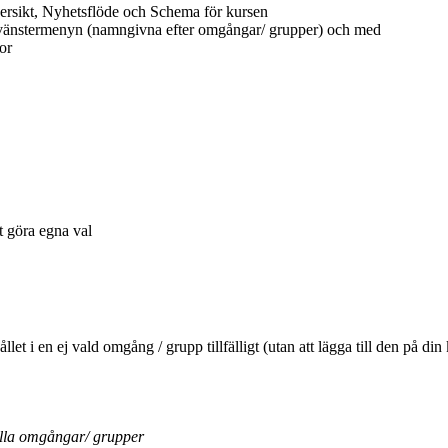
ersikt, Nyhetsflöde och Schema för kursen
 vänstermenyn (namngivna efter omgångar/ grupper) och med
or
tt göra egna val
ehållet i en ej vald omgång / grupp tillfälligt (utan att lägga till den 
ella omgångar/ grupper