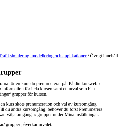
Trafiksimulering, modellering och applikationer
/
Övrigt innehåll
rupper
orna för en kurs du prenumererar på. På din kurswebb
n information för hela kursen samt ett urval som bl.a.
ångar/ grupper för kursen.
å en kurs sköts prenumeration och val av kursomgång
 Vill du ändra kursomgång, behöver du först Prenumerera
kan välja omgångar/ grupper under Mina inställningar.
r/ grupper påverkar urvalet: