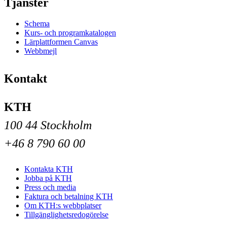
Tjänster
Schema
Kurs- och programkatalogen
Lärplattformen Canvas
Webbmejl
Kontakt
KTH
100 44 Stockholm
+46 8 790 60 00
Kontakta KTH
Jobba på KTH
Press och media
Faktura och betalning KTH
Om KTH:s webbplatser
Tillgänglighetsredogörelse