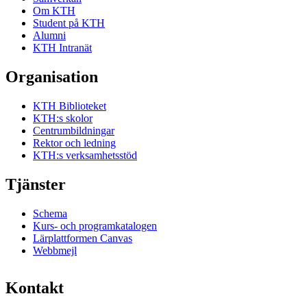
Om KTH
Student på KTH
Alumni
KTH Intranät
Organisation
KTH Biblioteket
KTH:s skolor
Centrumbildningar
Rektor och ledning
KTH:s verksamhetsstöd
Tjänster
Schema
Kurs- och programkatalogen
Lärplattformen Canvas
Webbmejl
Kontakt