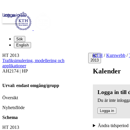
Logga in
kth.se
Sök
English
HT 2013
KTH
/
Kurswebb
/
HT
Trafiksimulering, modellering och
2013
applikationer
Kalender
AH2174 | HP
Urval: endast omgång/grupp
Logga in till
Översikt
Du är inte inlogga
Nyhetsflöde
Logga in
Schema
Ändra tidsperiod 
HT 2013