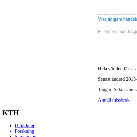
Visa tidigare händels
Schemahandläg
Hela världen får läsa
Senast ändrad 2013
Taggar: Saknas än s
Anmäl missbruk
KTH
Utbildning
Forskning
Samverkan