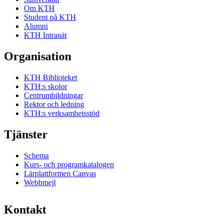
Om KTH
Student på KTH
Alumni
KTH Intranät
Organisation
KTH Biblioteket
KTH:s skolor
Centrumbildningar
Rektor och ledning
KTH:s verksamhetsstöd
Tjänster
Schema
Kurs- och programkatalogen
Lärplattformen Canvas
Webbmejl
Kontakt