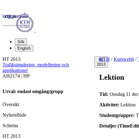
Logga in
kth.se
Sök
English
HT 2013
KTH
/
Kurswebb
/
HT
Trafiksimulering, modellering och
2013
applikationer
AH2174 | HP
Lektion
Urval: endast omgång/grupp
Tid:
Onsdag 11 dec
Översikt
Aktivitet:
Lektion
Nyhetsflöde
Studentgrupper:
T
Schema
Detaljer (TimeEdit
HT 2013