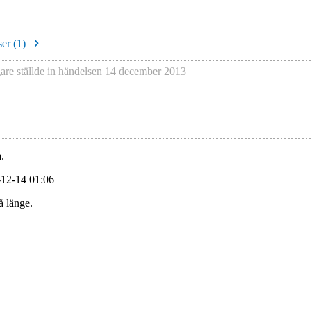
er (
1
)
gare
ställde in händelsen
14 december 2013
.
-12-14 01:06
å länge.