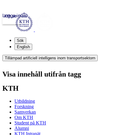
Logga in
kth.se
Sök
English
Tillämpad artificiell intelligens inom transportsektorn
Visa innehåll utifrån tagg
KTH
Utbildning
Forskning
Samverkan
Om KTH
Student på KTH
Alumni
KTH Intranät