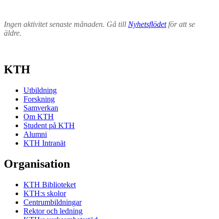
Ingen aktivitet senaste månaden. Gå till
Nyhetsflödet
för att se
äldre.
KTH
Utbildning
Forskning
Samverkan
Om KTH
Student på KTH
Alumni
KTH Intranät
Organisation
KTH Biblioteket
KTH:s skolor
Centrumbildningar
Rektor och ledning