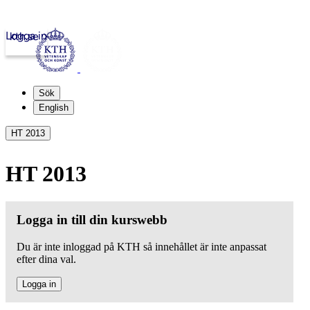
Logga in
kth.se
Sök
English
HT 2013
HT 2013
Logga in till din kurswebb
Du är inte inloggad på KTH så innehållet är inte anpassat
efter dina val.
Logga in