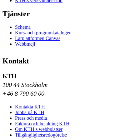
KTH:s verksamhetsstöd
Tjänster
Schema
Kurs- och programkatalogen
Lärplattformen Canvas
Webbmejl
Kontakt
KTH
100 44 Stockholm
+46 8 790 60 00
Kontakta KTH
Jobba på KTH
Press och media
Faktura och betalning KTH
Om KTH:s webbplatser
Tillgänglighetsredogörelse