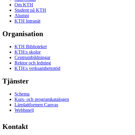
Om KTH
Student på KTH
Alumni
KTH Intranät
Organisation
KTH Biblioteket
KTH:s skolor
Centrumbildningar
Rektor och ledning
KTH:s verksamhetsstöd
Tjänster
Schema
Kurs- och programkatalogen
Lärplattformen Canvas
Webbmejl
Kontakt