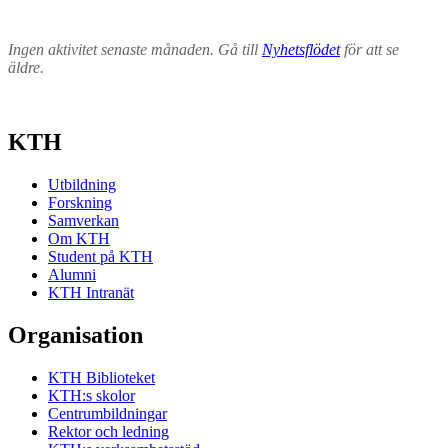
Ingen aktivitet senaste månaden. Gå till
Nyhetsflödet
för att se
äldre.
KTH
Utbildning
Forskning
Samverkan
Om KTH
Student på KTH
Alumni
KTH Intranät
Organisation
KTH Biblioteket
KTH:s skolor
Centrumbildningar
Rektor och ledning