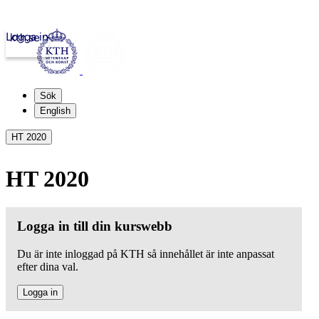
Logga in
kth.se
Sök
English
HT 2020
HT 2020
Logga in till din kurswebb
Du är inte inloggad på KTH så innehållet är inte anpassat
efter dina val.
Logga in