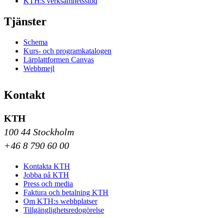
KTH:s verksamhetsstöd
Tjänster
Schema
Kurs- och programkatalogen
Lärplattformen Canvas
Webbmejl
Kontakt
KTH
100 44 Stockholm
+46 8 790 60 00
Kontakta KTH
Jobba på KTH
Press och media
Faktura och betalning KTH
Om KTH:s webbplatser
Tillgänglighetsredogörelse