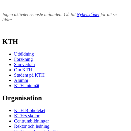
Ingen aktivitet senaste månaden. Gå till
Nyhetsflödet
för att se
äldre.
KTH
Utbildning
Forskning
Samverkan
Om KTH
Student på KTH
Alumni
KTH Intranät
Organisation
KTH Biblioteket
KTH:s skolor
Centrumbildningar
Rektor och ledning