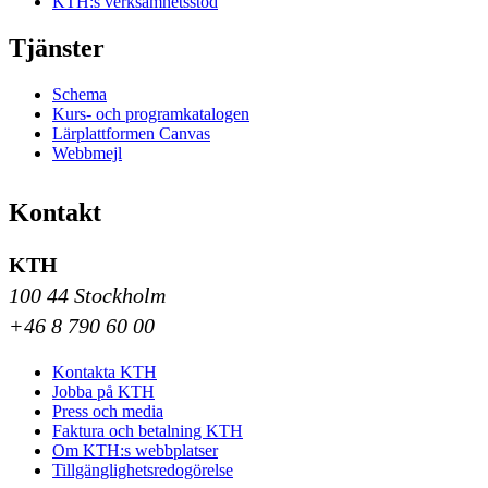
KTH:s verksamhetsstöd
Tjänster
Schema
Kurs- och programkatalogen
Lärplattformen Canvas
Webbmejl
Kontakt
KTH
100 44 Stockholm
+46 8 790 60 00
Kontakta KTH
Jobba på KTH
Press och media
Faktura och betalning KTH
Om KTH:s webbplatser
Tillgänglighetsredogörelse