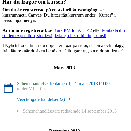
Har du frågor om kursen?
Om du är registrerad på en aktuell kursomgång
, se
kursrummet i Canvas. Du hittar rätt kursrum under "Kurser" i
personliga menyn.
Är du inte registrerad
, se
Kurs-PM för AI1142
eller
kontakta din
studentexpedition, studievägledare, eller utbilningskansli
.
I Nyhetsflödet hittar du uppdateringar på sidor, schema och inlägg
från lärare (när de även behöver nå tidigare registrerade studenter).
Mars 2013
Schemahändelse
Tentamen.1, 15 mars 2013 09:00
under
VT 2013
Visa tidigare händelser (
2
)
Schemahandläggare redigerade
14 september 2013
December 2012