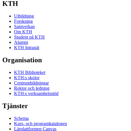
KTH
Utbildning
Forskning
Samverkan
Om KTH
Student på KTH
Alumni
KTH Intranät
Organisation
KTH Biblioteket
KTH:s skolor
Centrumbildningar
Rektor och ledning
KTH:s verksamhetsstöd
Tjänster
Schema
Kurs- och programkatalogen
Lärplattformen Canvas