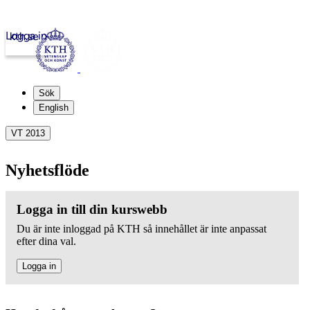
Logga in
kth.se
Sök
English
VT 2013
Nyhetsflöde
Logga in till din kurswebb
Du är inte inloggad på KTH så innehållet är inte anpassat
efter dina val.
Logga in