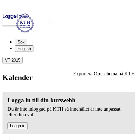
Logga in
kth.se
Sök
English
VT 2015
Exportera
Om schema på KTH
Kalender
Logga in till din kurswebb
Du är inte inloggad på KTH så innehållet är inte anpassat
efter dina val.
Logga in