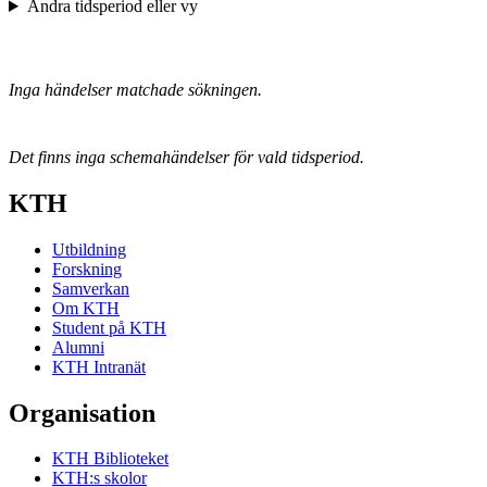
Ändra tidsperiod eller vy
Inga händelser matchade sökningen.
Det finns inga schemahändelser för vald tidsperiod.
KTH
Utbildning
Forskning
Samverkan
Om KTH
Student på KTH
Alumni
KTH Intranät
Organisation
KTH Biblioteket
KTH:s skolor