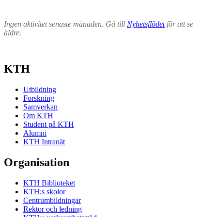
Ingen aktivitet senaste månaden. Gå till
Nyhetsflödet
för att se
äldre.
KTH
Utbildning
Forskning
Samverkan
Om KTH
Student på KTH
Alumni
KTH Intranät
Organisation
KTH Biblioteket
KTH:s skolor
Centrumbildningar
Rektor och ledning