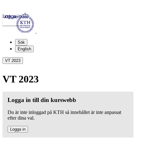
Logga in
kth.se
Sök
English
VT 2023
VT 2023
Logga in till din kurswebb
Du är inte inloggad på KTH så innehållet är inte anpassat
efter dina val.
Logga in