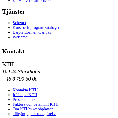
KTH:s verksamhetsstöd
Tjänster
Schema
Kurs- och programkatalogen
Lärplattformen Canvas
Webbmejl
Kontakt
KTH
100 44 Stockholm
+46 8 790 60 00
Kontakta KTH
Jobba på KTH
Press och media
Faktura och betalning KTH
Om KTH:s webbplatser
Tillgänglighetsredogörelse