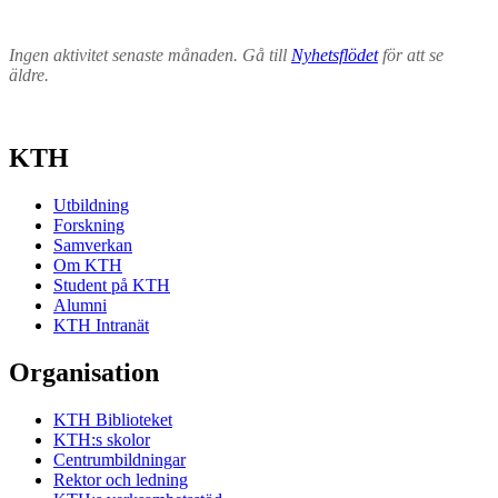
Ingen aktivitet senaste månaden. Gå till
Nyhetsflödet
för att se
äldre.
KTH
Utbildning
Forskning
Samverkan
Om KTH
Student på KTH
Alumni
KTH Intranät
Organisation
KTH Biblioteket
KTH:s skolor
Centrumbildningar
Rektor och ledning