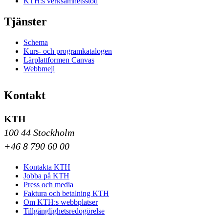
KTH:s verksamhetsstöd
Tjänster
Schema
Kurs- och programkatalogen
Lärplattformen Canvas
Webbmejl
Kontakt
KTH
100 44 Stockholm
+46 8 790 60 00
Kontakta KTH
Jobba på KTH
Press och media
Faktura och betalning KTH
Om KTH:s webbplatser
Tillgänglighetsredogörelse