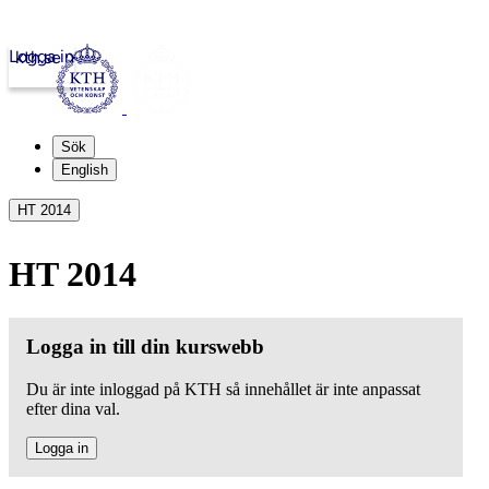
Logga in
kth.se
Sök
English
HT 2014
HT 2014
Logga in till din kurswebb
Du är inte inloggad på KTH så innehållet är inte anpassat
efter dina val.
Logga in