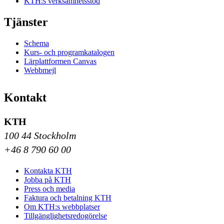
KTH:s verksamhetsstöd
Tjänster
Schema
Kurs- och programkatalogen
Lärplattformen Canvas
Webbmejl
Kontakt
KTH
100 44 Stockholm
+46 8 790 60 00
Kontakta KTH
Jobba på KTH
Press och media
Faktura och betalning KTH
Om KTH:s webbplatser
Tillgänglighetsredogörelse