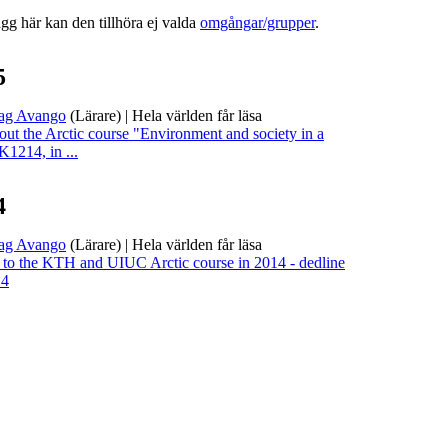
lägg här kan den tillhöra ej valda
omgångar/grupper
.
5
ag Avango
(Lärare)
|
Hela världen får läsa
ut the Arctic course "Environment and society in a
K1214, in ...
4
ag Avango
(Lärare)
|
Hela världen får läsa
ns to the KTH and UIUC Arctic course in 2014 - dedline
14