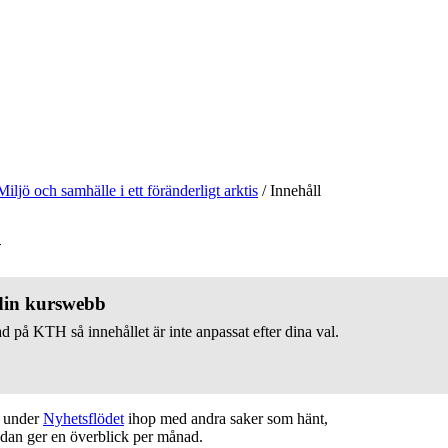
Miljö och samhälle i ett föränderligt arktis
/
Innehåll
v
 din kurswebb
d på KTH så innehållet är inte anpassat efter dina val.
t under
Nyhetsflödet
ihop med andra saker som hänt,
edan ger en överblick per månad.