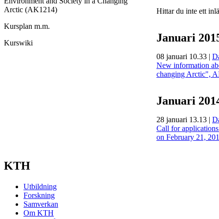
Environment and Society in a Changing
Arctic (AK1214)
Hittar du inte ett in
Kursplan m.m.
Januari 201
Kurswiki
08 januari 10.33
|
D
New information abo
changing Arctic", A
Januari 201
28 januari 13.13
|
D
Call for applicatio
on February 21, 20
KTH
Utbildning
Forskning
Samverkan
Om KTH