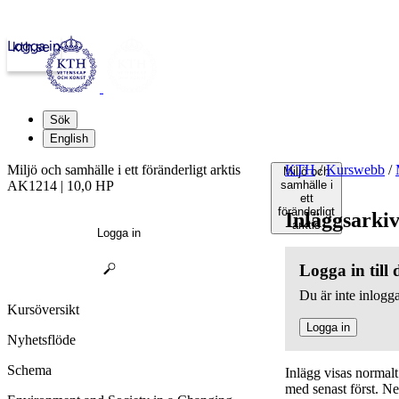
Logga in
kth.se
Sök
English
Miljö och samhälle i ett föränderligt arktis
KTH
/
Kurswebb
/
Miljö och
AK1214 | 10,0 HP
samhälle i
ett
föränderligt
Inläggsarki
arktis
Logga in
Logga in till
Du är inte inlogga
Kursöversikt
Logga in
Nyhetsflöde
Schema
Inlägg visas normal
med senast först. N