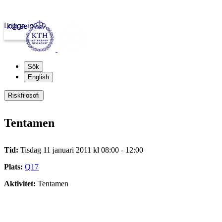
Logga in
kth.se
Sök
English
Riskfilosofi
Tentamen
Tid:
Tisdag 11 januari 2011 kl 08:00 - 12:00
Plats:
Q17
Aktivitet:
Tentamen