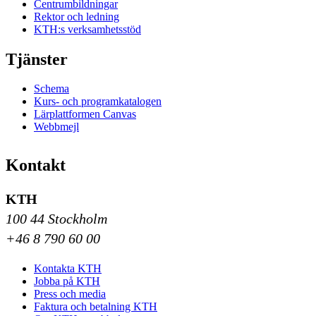
Centrumbildningar
Rektor och ledning
KTH:s verksamhetsstöd
Tjänster
Schema
Kurs- och programkatalogen
Lärplattformen Canvas
Webbmejl
Kontakt
KTH
100 44 Stockholm
+46 8 790 60 00
Kontakta KTH
Jobba på KTH
Press och media
Faktura och betalning KTH