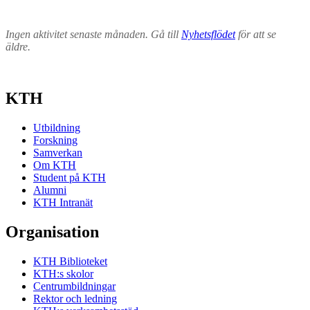
Ingen aktivitet senaste månaden. Gå till
Nyhetsflödet
för att se
äldre.
KTH
Utbildning
Forskning
Samverkan
Om KTH
Student på KTH
Alumni
KTH Intranät
Organisation
KTH Biblioteket
KTH:s skolor
Centrumbildningar
Rektor och ledning