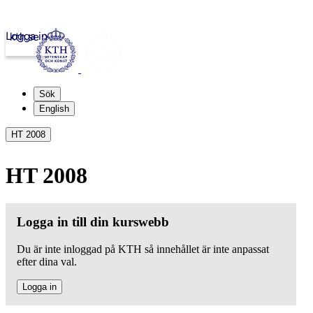
Logga in
kth.se
Sök
English
HT 2008
HT 2008
Logga in till din kurswebb
Du är inte inloggad på KTH så innehållet är inte anpassat
efter dina val.
Logga in