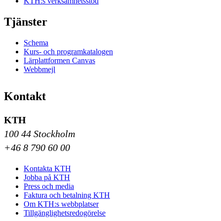
KTH:s verksamhetsstöd
Tjänster
Schema
Kurs- och programkatalogen
Lärplattformen Canvas
Webbmejl
Kontakt
KTH
100 44 Stockholm
+46 8 790 60 00
Kontakta KTH
Jobba på KTH
Press och media
Faktura och betalning KTH
Om KTH:s webbplatser
Tillgänglighetsredogörelse