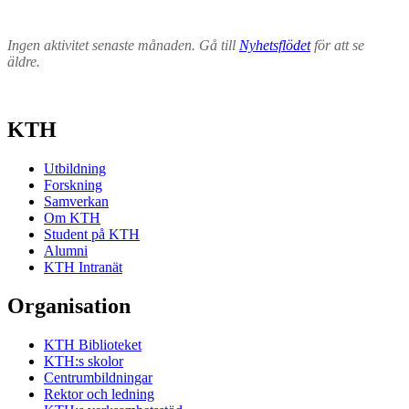
Ingen aktivitet senaste månaden. Gå till
Nyhetsflödet
för att se
äldre.
KTH
Utbildning
Forskning
Samverkan
Om KTH
Student på KTH
Alumni
KTH Intranät
Organisation
KTH Biblioteket
KTH:s skolor
Centrumbildningar
Rektor och ledning