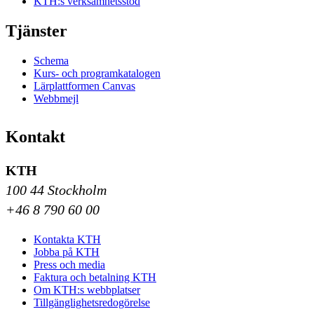
KTH:s verksamhetsstöd
Tjänster
Schema
Kurs- och programkatalogen
Lärplattformen Canvas
Webbmejl
Kontakt
KTH
100 44 Stockholm
+46 8 790 60 00
Kontakta KTH
Jobba på KTH
Press och media
Faktura och betalning KTH
Om KTH:s webbplatser
Tillgänglighetsredogörelse