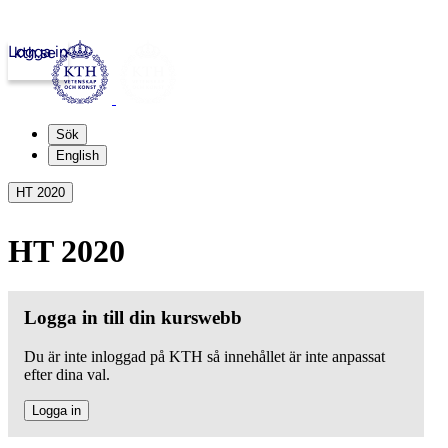
Logga in
kth.se
Sök
English
HT 2020
HT 2020
Logga in till din kurswebb
Du är inte inloggad på KTH så innehållet är inte anpassat
efter dina val.
Logga in