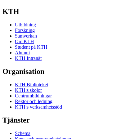
KTH
Utbildning
Forskning
Samverkan
Om KTH
Student på KTH
Alumni
KTH Intranät
Organisation
KTH Biblioteket
KTH:s skolor
Centrumbildningar
Rektor och ledning
KTH:s verksamhetsstöd
Tjänster
Schema
Kurs- och programkatalogen