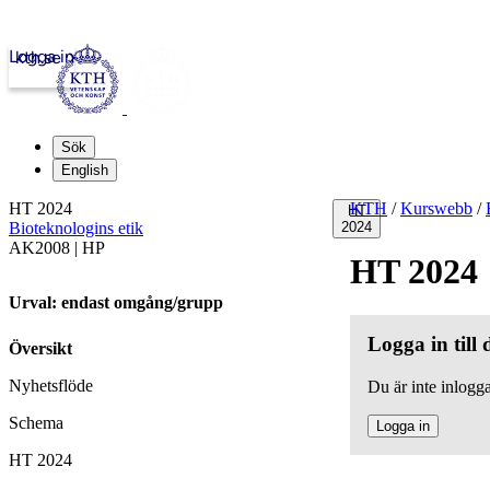
Logga in
kth.se
Sök
English
HT 2024
KTH
/
Kurswebb
/
HT
Bioteknologins etik
2024
AK2008 | HP
HT 2024
Urval: endast omgång/grupp
Logga in till
Översikt
Nyhetsflöde
Du är inte inlogga
Schema
Logga in
HT 2024