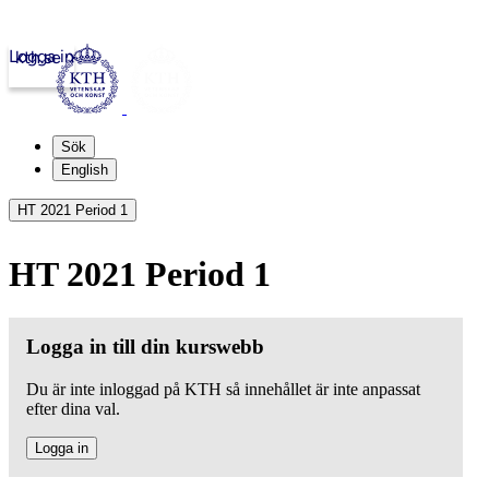
Logga in
kth.se
Sök
English
HT 2021 Period 1
HT 2021 Period 1
Logga in till din kurswebb
Du är inte inloggad på KTH så innehållet är inte anpassat
efter dina val.
Logga in