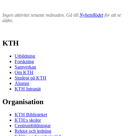
Ingen aktivitet senaste månaden. Gå till
Nyhetsflödet
för att se
äldre.
KTH
Utbildning
Forskning
Samverkan
Om KTH
Student på KTH
Alumni
KTH Intranät
Organisation
KTH Biblioteket
KTH:s skolor
Centrumbildningar
Rektor och ledning