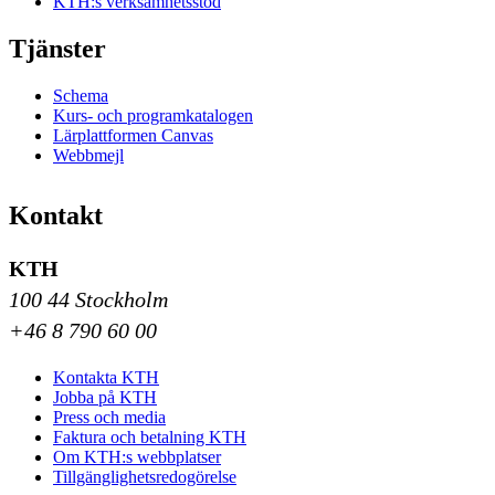
KTH:s verksamhetsstöd
Tjänster
Schema
Kurs- och programkatalogen
Lärplattformen Canvas
Webbmejl
Kontakt
KTH
100 44 Stockholm
+46 8 790 60 00
Kontakta KTH
Jobba på KTH
Press och media
Faktura och betalning KTH
Om KTH:s webbplatser
Tillgänglighetsredogörelse