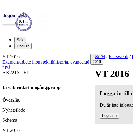
Logga in
kth.se
Sök
English
VT 2016
KTH
/
Kurswebb
/
VT
Examensarbete inom teknikhistoria, avancerad
2016
nivå
VT 2016
AK221X | HP
Urval: endast omgång/grupp
Logga in till
Översikt
Du är inte inlogga
Nyhetsflöde
Logga in
Schema
VT 2016