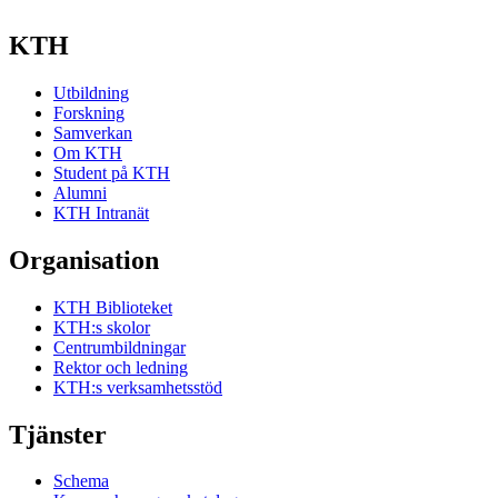
KTH
Utbildning
Forskning
Samverkan
Om KTH
Student på KTH
Alumni
KTH Intranät
Organisation
KTH Biblioteket
KTH:s skolor
Centrumbildningar
Rektor och ledning
KTH:s verksamhetsstöd
Tjänster
Schema