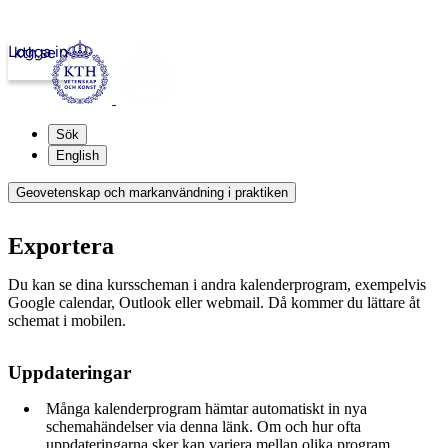
Logga in
kth.se
Sök
English
Geovetenskap och markanvändning i praktiken
Exportera
Du kan se dina kursscheman i andra kalenderprogram, exempelvis
Google calendar, Outlook eller webmail. Då kommer du lättare åt
schemat i mobilen.
Uppdateringar
Många kalenderprogram hämtar automatiskt in nya
schemahändelser via denna länk. Om och hur ofta
uppdateringarna sker kan variera mellan olika program.