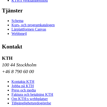
KTH:s verksamhetsstöd
Tjänster
Schema
Kurs- och programkatalogen
Lärplattformen Canvas
Webbmejl
Kontakt
KTH
100 44 Stockholm
+46 8 790 60 00
Kontakta KTH
Jobba på KTH
Press och media
Faktura och betalning KTH
Om KTH:s webbplatser
Tillgänglighetsredogörelse