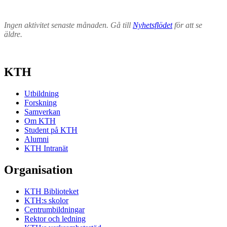
Ingen aktivitet senaste månaden. Gå till
Nyhetsflödet
för att se
äldre.
KTH
Utbildning
Forskning
Samverkan
Om KTH
Student på KTH
Alumni
KTH Intranät
Organisation
KTH Biblioteket
KTH:s skolor
Centrumbildningar
Rektor och ledning