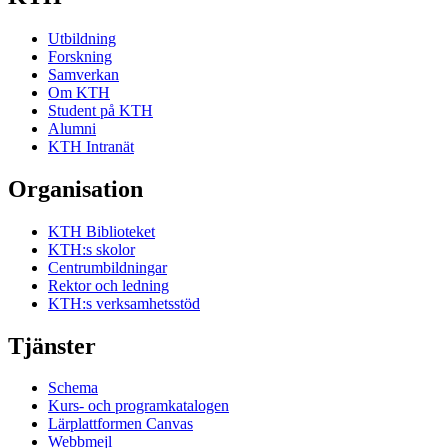
Utbildning
Forskning
Samverkan
Om KTH
Student på KTH
Alumni
KTH Intranät
Organisation
KTH Biblioteket
KTH:s skolor
Centrumbildningar
Rektor och ledning
KTH:s verksamhetsstöd
Tjänster
Schema
Kurs- och programkatalogen
Lärplattformen Canvas
Webbmejl