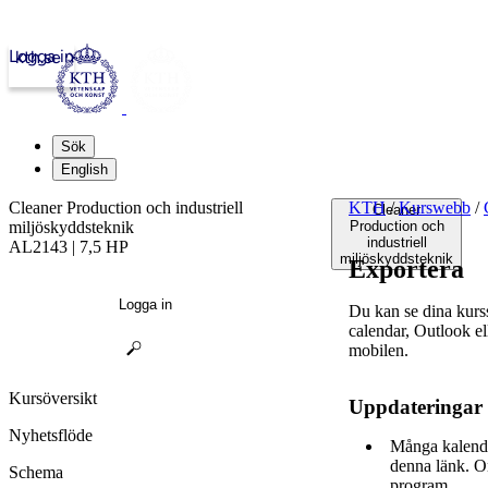
Logga in
kth.se
Sök
English
Cleaner Production och industriell
KTH
/
Kurswebb
/
Cleaner
miljöskyddsteknik
Production och
industriell
AL2143 | 7,5 HP
miljöskyddsteknik
Exportera
Logga in
Du kan se dina kur
calendar, Outlook e
mobilen.
Kursöversikt
Uppdateringar
Nyhetsflöde
Många kalende
denna länk. O
Schema
program.