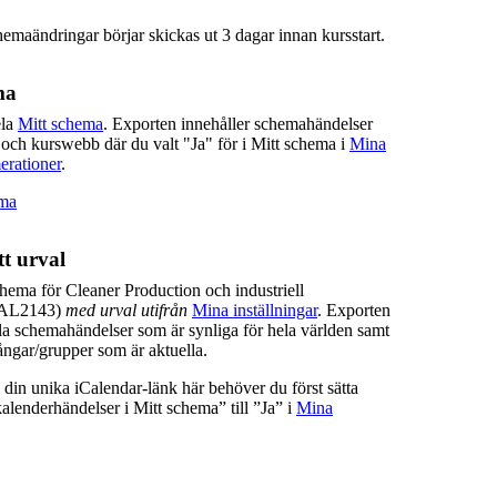
hemaändringar börjar skickas ut 3 dagar innan kursstart.
ma
ela
Mitt schema
. Exporten innehåller schemahändelser
 och kurswebb där du valt "Ja" för i Mitt schema i
Mina
erationer
.
ema
t urval
hema för Cleaner Production och industriell
 (AL2143)
med urval utifrån
Mina inställningar
. Exporten
lla schemahändelser som är synliga för hela världen samt
ngar/grupper som är aktuella.
ill din unika iCalendar-länk här behöver du först sätta
lenderhändelser i Mitt schema” till ”Ja” i
Mina