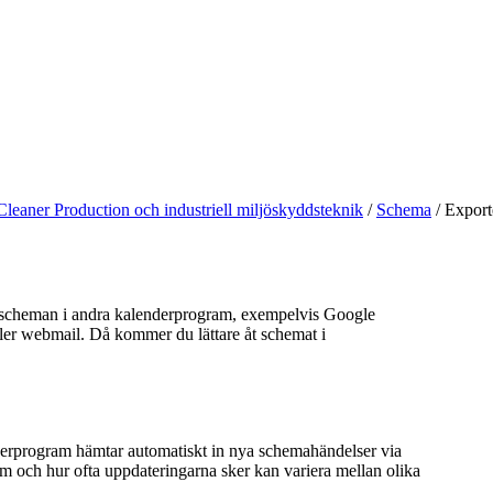
Cleaner Production och industriell miljöskyddsteknik
/
Schema
/
Export
sscheman i andra kalenderprogram, exempelvis Google
ller webmail. Då kommer du lättare åt schemat i
rprogram hämtar automatiskt in nya schemahändelser via
m och hur ofta uppdateringarna sker kan variera mellan olika