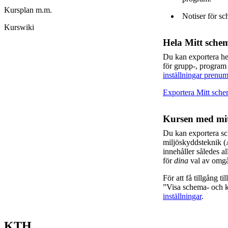
Kursplan m.m.
Notiser för sc
Kurswiki
Hela Mitt sche
Du kan exportera h
för grupp-, program
inställningar prenum
Exportera Mitt sch
Kursen med mit
Du kan exportera sc
miljöskyddsteknik
innehåller således a
för
dina
val av omgå
För att få tillgång t
”Visa schema- och ka
inställningar
.
KTH