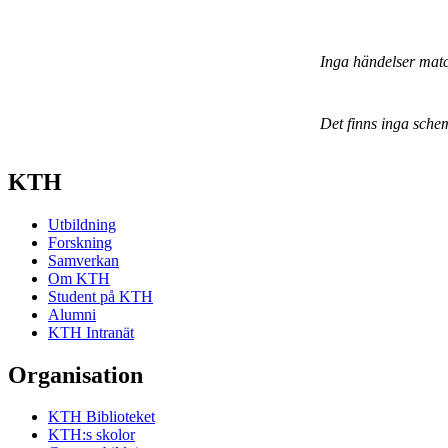
Inga händelser mat
Det finns inga sche
KTH
Utbildning
Forskning
Samverkan
Om KTH
Student på KTH
Alumni
KTH Intranät
Organisation
KTH Biblioteket
KTH:s skolor