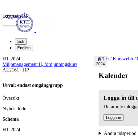
Logga in
kth.se
Sök
English
HT 2024
KTH
/
Kurswebb
/
HT
Miljömanagement II, fördjupningskurs
2024
AL2161 | HP
Kalender
Urval: endast omgång/grupp
Logga in till
Översikt
Du är inte inlogga
Nyhetsflöde
Logga in
Schema
HT 2024
Ändra tidsperiod 