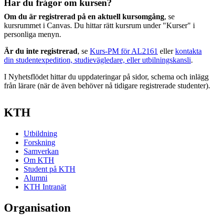
Har du frågor om kursen?
Om du är registrerad på en aktuell kursomgång
, se
kursrummet i Canvas. Du hittar rätt kursrum under "Kurser" i
personliga menyn.
Är du inte registrerad
, se
Kurs-PM för AL2161
eller
kontakta
din studentexpedition, studievägledare, eller utbilningskansli
.
I Nyhetsflödet hittar du uppdateringar på sidor, schema och inlägg
från lärare (när de även behöver nå tidigare registrerade studenter).
KTH
Utbildning
Forskning
Samverkan
Om KTH
Student på KTH
Alumni
KTH Intranät
Organisation