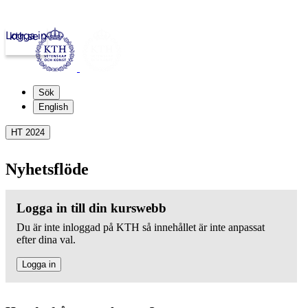
Logga in
kth.se
Sök
English
HT 2024
Nyhetsflöde
Logga in till din kurswebb
Du är inte inloggad på KTH så innehållet är inte anpassat
efter dina val.
Logga in