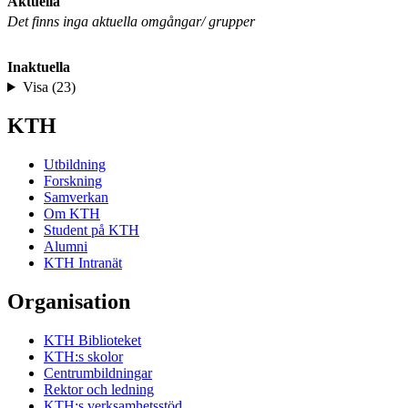
Aktuella
Det finns inga aktuella omgångar/ grupper
Inaktuella
Visa (23)
KTH
Utbildning
Forskning
Samverkan
Om KTH
Student på KTH
Alumni
KTH Intranät
Organisation
KTH Biblioteket
KTH:s skolor
Centrumbildningar
Rektor och ledning
KTH:s verksamhetsstöd