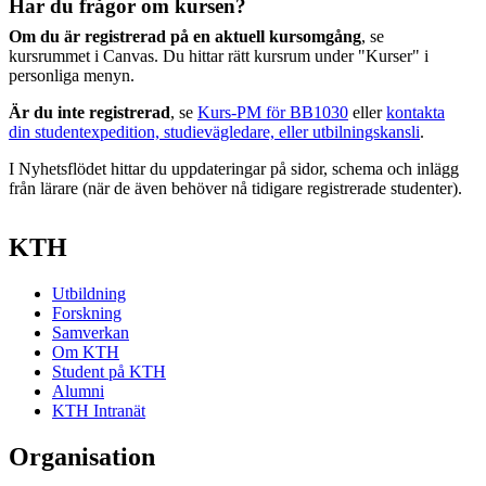
Har du frågor om kursen?
Om du är registrerad på en aktuell kursomgång
, se
kursrummet i Canvas. Du hittar rätt kursrum under "Kurser" i
personliga menyn.
Är du inte registrerad
, se
Kurs-PM för BB1030
eller
kontakta
din studentexpedition, studievägledare, eller utbilningskansli
.
I Nyhetsflödet hittar du uppdateringar på sidor, schema och inlägg
från lärare (när de även behöver nå tidigare registrerade studenter).
KTH
Utbildning
Forskning
Samverkan
Om KTH
Student på KTH
Alumni
KTH Intranät
Organisation