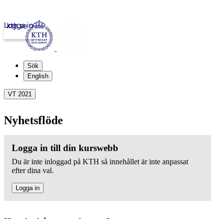
Logga in
kth.se
Sök
English
VT 2021
Nyhetsflöde
Logga in till din kurswebb
Du är inte inloggad på KTH så innehållet är inte anpassat
efter dina val.
Logga in