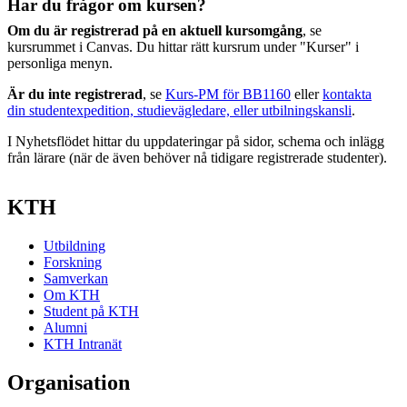
Har du frågor om kursen?
Om du är registrerad på en aktuell kursomgång
, se
kursrummet i Canvas. Du hittar rätt kursrum under "Kurser" i
personliga menyn.
Är du inte registrerad
, se
Kurs-PM för BB1160
eller
kontakta
din studentexpedition, studievägledare, eller utbilningskansli
.
I Nyhetsflödet hittar du uppdateringar på sidor, schema och inlägg
från lärare (när de även behöver nå tidigare registrerade studenter).
KTH
Utbildning
Forskning
Samverkan
Om KTH
Student på KTH
Alumni
KTH Intranät
Organisation