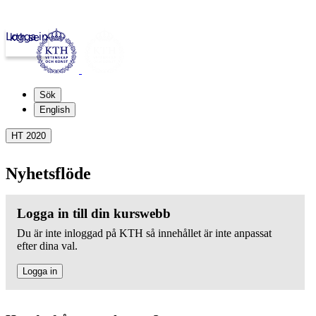
Logga in
kth.se
Sök
English
HT 2020
Nyhetsflöde
Logga in till din kurswebb
Du är inte inloggad på KTH så innehållet är inte anpassat
efter dina val.
Logga in