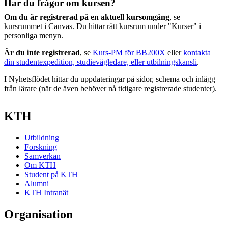
Har du frågor om kursen?
Om du är registrerad på en aktuell kursomgång
, se
kursrummet i Canvas. Du hittar rätt kursrum under "Kurser" i
personliga menyn.
Är du inte registrerad
, se
Kurs-PM för BB200X
eller
kontakta
din studentexpedition, studievägledare, eller utbilningskansli
.
I Nyhetsflödet hittar du uppdateringar på sidor, schema och inlägg
från lärare (när de även behöver nå tidigare registrerade studenter).
KTH
Utbildning
Forskning
Samverkan
Om KTH
Student på KTH
Alumni
KTH Intranät
Organisation