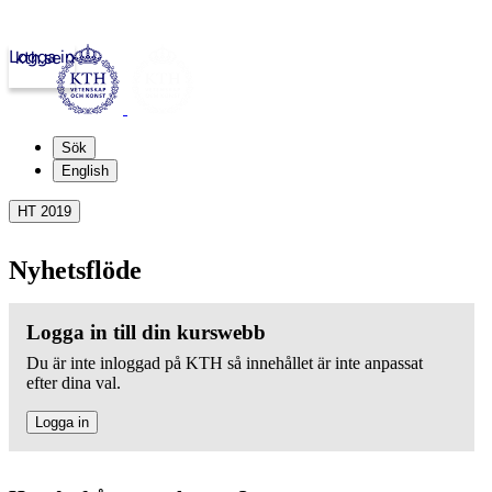
Logga in
kth.se
Sök
English
HT 2019
Nyhetsflöde
Logga in till din kurswebb
Du är inte inloggad på KTH så innehållet är inte anpassat
efter dina val.
Logga in