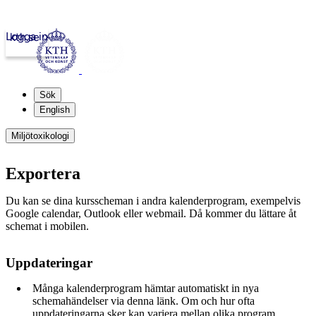
Logga in
kth.se
Sök
English
Miljötoxikologi
Exportera
Du kan se dina kursscheman i andra kalenderprogram, exempelvis
Google calendar, Outlook eller webmail. Då kommer du lättare åt
schemat i mobilen.
Uppdateringar
Många kalenderprogram hämtar automatiskt in nya
schemahändelser via denna länk. Om och hur ofta
uppdateringarna sker kan variera mellan olika program.